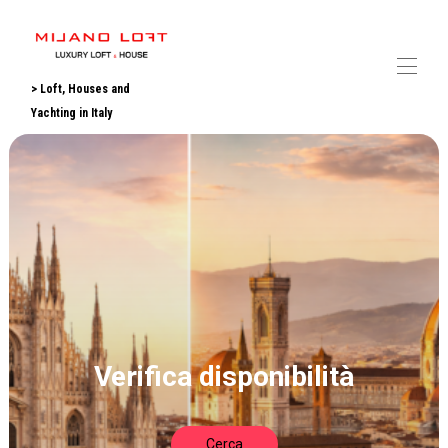
> Loft, Houses and
Yachting in Italy
Home
Tutte le proprietà
▾
Contattaci
Link di interesse
Video
Eventi, Fiere e Saloni
Verifica disponibilità
Cerca