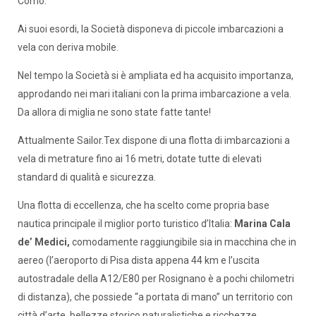
Como.
Ai suoi esordi, la Società disponeva di piccole imbarcazioni a
vela con deriva mobile.
Nel tempo la Società si è ampliata ed ha acquisito importanza,
approdando nei mari italiani con la prima imbarcazione a vela.
Da allora di miglia ne sono state fatte tante!
Attualmente Sailor.Tex dispone di una flotta di imbarcazioni a
vela di metrature fino ai 16 metri, dotate tutte di elevati
standard di qualità e sicurezza.
Una flotta di eccellenza, che ha scelto come propria base
nautica principale il miglior porto turistico d’Italia:
Marina Cala
de’ Medici,
comodamente raggiungibile sia in macchina che in
aereo (l’aeroporto di Pisa dista appena 44 km e l’uscita
autostradale della A12/E80 per Rosignano è a pochi chilometri
di distanza), che possiede “a portata di mano” un territorio con
città d’arte, bellezze storico naturalistiche e ricchezze